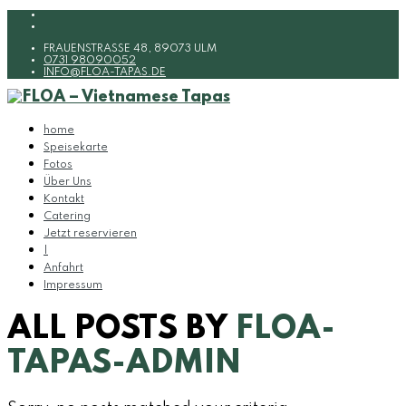
FRAUENSTRASSE 48, 89073 ULM
0731 98090052
INFO@FLOA-TAPAS.DE
home
Speisekarte
Fotos
Über Uns
Kontakt
Catering
Jetzt reservieren
|
Anfahrt
Impressum
ALL POSTS BY
FLOA-
TAPAS-ADMIN